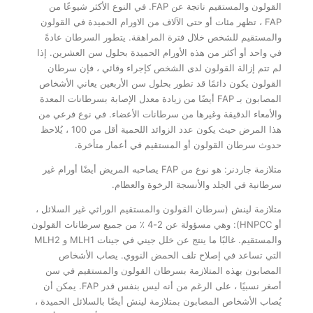
القولون والمستقيم ناتجة عن FAP. في النوع الأكثر شيوعًا من
FAP ، تظهر مئات أو حتى الآلاف من الاورام الحميدة في القولون
والمستقيم للشخص خلال فترة المراهقة. يتطور السرطان عادةً
في واحد أو أكثر من هذه الأورام الحميدة بحلول سن العشرين. إذا
لم تتم إزالة القولون لدى الشخص كإجراء وقائي ، فإن سرطان
القولون يكون دائمًا قد تطور بحلول سن الأربعين يعاني الأشخاص
المصابون بـ FAP أيضًا من زيادة معدل الإصابة بسرطانات المعدة
والأمعاء الدقيقة وغيرها من سرطانات الأعضاء. في نوع فرعي من
هذا المرض حيث يكون عدد الزوائد اللحمية أقل من 100 ، يُلاحظ
حدوث سرطان القولون أو المستقيم في أعمار متأخرة.
متلازمة جاردنر: هو نوع من FAP يصاحبه المريض أيضًا أورام غير
سرطانية في الجلد والأنسجة الرخوة والعظام.
متلازمة لينش (سرطان القولون والمستقيم الوراثي غير السلائل ،
أو HNPCC): وهي مسؤولة عن 2-4 ٪ من جميع سرطانات القولون
والمستقيم. غالبًا ما ينتج عن خلل جيني في جينات MLH1 و MLH2
التي تساعد في إصلاح تلف الحمض النووي. يصاب الأشخاص
المصابون بهذه المتلازمة بسرطان القولون والمستقيم في سن
أصغر نسبيًا ، على الرغم من أنه ليس بنفس قدر FAP. يمكن أن
يُصاب الأشخاص المصابون بمتلازمة لينش أيضًا بالسلائل الحميدة ،