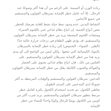
زيادة الوزن أو السمنة: على الرغم من أن هذا أكثر وضوحًا عند
الرجال ، إلا أنه عامل خطر للإصابة بسرطان القولون والمستقيم
في جميع الأجناس.
النشاط البدني: عدم وجود نمط حياة نشط للغاية يعرضك للخطر.
بعض أنواع الحمية: إن اتباع نظام غذائي غني باللحوم الحمراء
ومنتجات اللحوم المصنعة يزيد من خطر الإصابة بسرطان القولون
والمستقيم. قد يؤدي طهي الطعام في درجات حرارة عالية جدًا
(القلي ، الشواء ، التحميص) إلى زيادة خطر الإصابة بالسرطان
بالمواد الكيميائية التي تنتجها ، ولكن ليس من الواضح إلى أي مدى
يزيد هذا من خطر الإصابة بسرطان القولون والمستقيم. على
العكس من ذلك ، فإن اتباع نظام غذائي يحتوي على الخضار
والفواكه والحبوب الكاملة يقلل من خطر الإصابة بسرطان القولون
والمستقيم.
التدخين: سرطان القولون والمستقيم والوفيات المرتبطة به أكثر
شيوعًا لدى المدخنين على المدى الطويل.
تعاطي الكحول: تم تحديد استخدام الكحول بكثرة كعامل خطر
مرتبط بتطور سرطان القولون والمستقيم. يزيد شرب أكثر من
كوبين من الكحول يوميًا للرجال وكوبًا واحدًا للنساء من خطر
الإصابة.