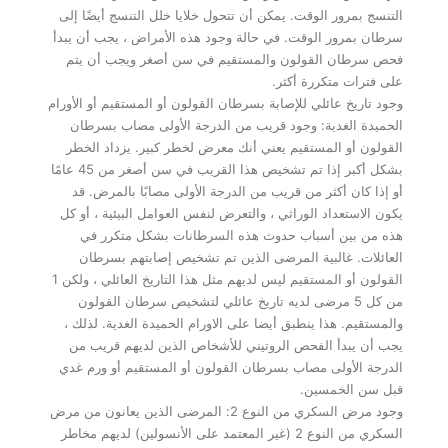
التنسج بمرور الوقت. يمكن أن تتحول خلايا خلل التنسج أيضًا إلى
سرطان بمرور الوقت. في حالة وجود هذه الأمراض ، يجب أن يبدأ
فحص سرطان القولون والمستقيم في سن أصغر ويجب أن يتم
على فترات متكررة أكثر.
وجود تاريخ عائلي للإصابة بسرطان القولون أو المستقيم أو الأورام
الحميدة الغدية: وجود قريب من الدرجة الأولى مصاب بسرطان
القولون أو المستقيم يعني أنك معرض لخطر كبير. يزداد الخطر
بشكل أكبر إذا تم تشخيص هذا القريب في سن أصغر من 45 عامًا
أو إذا كان أكثر من قريب من الدرجة الأولى مصابًا بالمرض. قد
يكون الاستعداد الوراثي ، والتعرض لنفس العوامل البيئية ، أو كل
هذه من بين أسباب حدوث هذه السرطانات بشكل متكرر في
العائلات. غالبية المرضى الذين تم تشخيص إصابتهم بسرطان
القولون أو المستقيم ليس لديهم مثل هذا التاريخ العائلي ، ولكن 1
من كل 5 مرضى لديه تاريخ عائلي لتشخيص سرطان القولون
والمستقيم. هذا ينطبق أيضا على الاورام الحميدة الغدية. لذلك ،
يجب أن يبدأ الفحص الروتيني للأشخاص الذين لديهم قريب من
الدرجة الأولى مصاب بسرطان القولون أو المستقيم أو ورم غدي
قبل سن الخمسين.
وجود مرض السكري من النوع 2: المرضى الذين يعانون من مرض
السكري من النوع 2 (غير المعتمد على الأنسولين) لديهم مخاطر