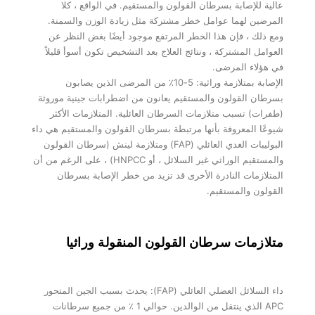
عالية للإصابة بسرطان القولون والمستقيم. في الواقع ، كلا
المرضين لهما عوامل خطر مشتركة مثل زيادة الوزن والسمنة.
ومع ذلك ، فإن هذا الخطر المرتفع موجود أيضًا بغض النظر عن
العوامل المشتركة ، ونتائج العلاج بعد التشخيص تكون أسوأ قليلاً
في هؤلاء المرضى.
الإصابة بمتلازمة وراثية: 5-10٪ من المرضى الذين يصابون
بسرطان القولون والمستقيم يعانون من اضطرابات جينية موروثة
(طفرات) تسبب متلازمات السرطان العائلية. المتلازمات الأكثر
شيوعًا المعروفة بأنها مرتبطة بسرطان القولون والمستقيم هي داء
البوليبات الغدي العائلي (FAP) ومتلازمة لينش (سرطان القولون
والمستقيم الوراثي غير السلائل ، أو HNPCC) ، على الرغم من أن
المتلازمات النادرة الأخرى قد تزيد من خطر الإصابة بسرطان
القولون والمستقيم.
متلازمات سرطان القولون المنقولة وراثيا
داء السلائل العضلي العائلي (FAP): يحدث بسبب الجين المتحور
APC الذي ينتقل من الوالدين. حوالي 1 ٪ من جميع سرطانات