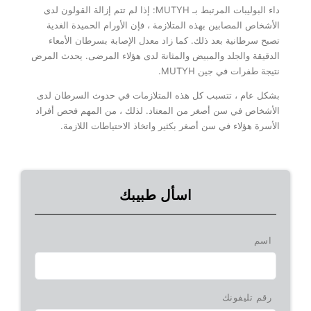
داء البوليبات المرتبط بـ MUTYH: إذا لم تتم إزالة القولون لدى
الأشخاص المصابين بهذه المتلازمة ، فإن الأورام الحميدة الغدية
تصبح سرطانية بعد ذلك. كما زاد معدل الإصابة بسرطان الأمعاء
الدقيقة والجلد والمبيض والمثانة لدى هؤلاء المرضى. يحدث المرض
نتيجة طفرات في جين MUTYH.
بشكل عام ، تتسبب كل هذه المتلازمات في حدوث السرطان لدى
الأشخاص في سن أصغر من المعتاد. لذلك ، من المهم فحص أفراد
الأسرة هؤلاء في سن أصغر بكثير واتخاذ الاحتياطات اللازمة.
اسأل طبيبك
اسم
رقم تليفونك