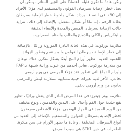
ولكن عادةً ما تكون قليلة. اعتمادًا على الجين المتأثر ، يمكن أن
يصل خطر الإصابة بسرطان القولون والمستقيم لدى هؤلاء الأفراد
إلى 80٪. في النساء ، يزداد بشكل ملحوظ خطر الإصابة بسرطان
بطانة الرحم ، إما معًا أو بشكل منفصل. بالإضافة إلى ذلك ، تتزايد
حالات الإصابة بسرطان المبيض والمعدة والأمعاء الدقيقة
والبنكرياس والكلى والدماغ والحالب والقناة الصفراوية.
متلازمة توركوت: في هذه الحالة النادرة الموروثة وراثيًا ، بالإضافة
إلى خطر الإصابة بسرطان القولون والمستقيم وتطور الزوائد
اللحمية الغدية ، تظهر أورام المخ أيضًا بشكل متكرر. هناك نوعان
من متلازمة توركوت. يعاني أحدهم من عيوب وراثية شبيهة بـ FAP
وأورام الدماغ التي تتطور عند هؤلاء المرضى هي ورم أرومي
نخاعي. الآخر لديه تغيرات جينية مشابهة لمتلازمة لينش والمرضى
يعانون من ورم أرومي دبقي.
متلازمة بوتز جيغرز: في هذا المرض النادر الذي ينتقل وراثيًا ، تظهر
بقع جلدية حول الفم وأحيانًا على اليدين والقدمين ، ونوع مختلف
من الورم الحميد في الجهاز الهضمي. هؤلاء الأشخاص معرضون
لخطر الإصابة بسرطان القولون والمستقيم بالإضافة إلى العديد من
أنواع السرطان المختلفة ، وعادة ما تظهر الأورام في سن مبكرة.
الطفرات في جين STK1 هي سبب المرض.