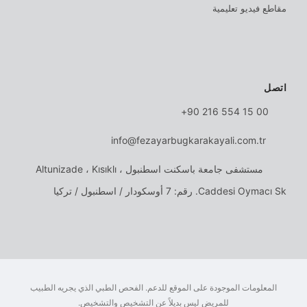
مقاطع فيديو تعليمية
اتصل
00 15 554 216 90+
info@fezayarbugkarakayali.com.tr
مستشفى جامعة باسكنت اسطنبول ، Altunizade ، Kısıklı
Caddesi Oymacı Sk. رقم: 7 أوسكودار / اسطنبول / تركيا
المعلومات الموجودة على الموقع للدعم. الفحص الطبي الذي يجريه الطبيب
للمريض ليس بديلاً عن التشخيص والتشخيص.